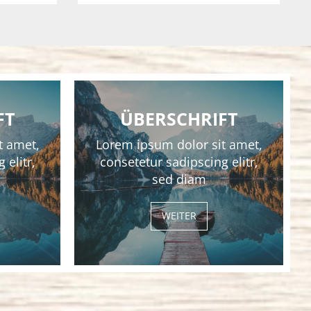
FT
ÜBERSCHRIFT
t amet,
Lorem ipsum dolor sit amet,
 elitr,
consetetur sadipscing elitr,
sed diam
WEITER