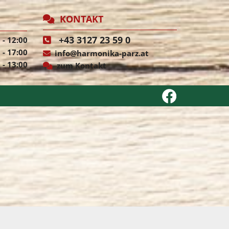
KONTAKT

+43 3127 23 59 0
 - 12:00

 - 17:00
info@harmonika-parz.at

 - 13:00
zum Kontakt
