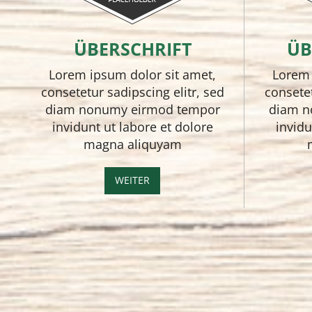
ÜBERSCHRIFT
ÜB
Lorem ipsum dolor sit amet,
Lorem 
consetetur sadipscing elitr, sed
consetet
diam nonumy eirmod tempor
diam n
invidunt ut labore et dolore
invidu
magna aliquyam
WEITER