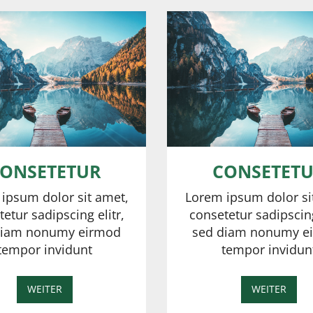
ONSETETUR
CONSETET
ipsum dolor sit amet,
Lorem ipsum dolor si
etur sadipscing elitr,
consetetur sadipscing
diam nonumy eirmod
sed diam nonumy e
tempor invidunt
tempor invidun
WEITER
WEITER