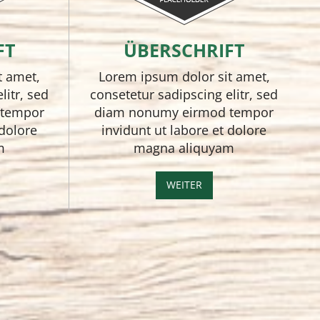
FT
ÜBERSCHRIFT
t amet,
Lorem ipsum dolor sit amet,
litr, sed
consetetur sadipscing elitr, sed
 tempor
diam nonumy eirmod tempor
 dolore
invidunt ut labore et dolore
m
magna aliquyam
WEITER