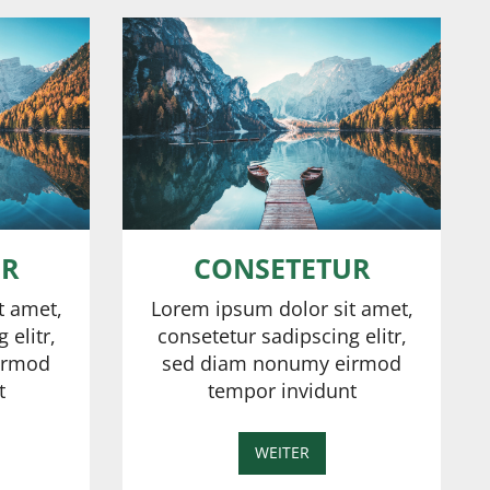
UR
CONSETETUR
t amet,
Lorem ipsum dolor sit amet,
 elitr,
consetetur sadipscing elitr,
irmod
sed diam nonumy eirmod
t
tempor invidunt
WEITER