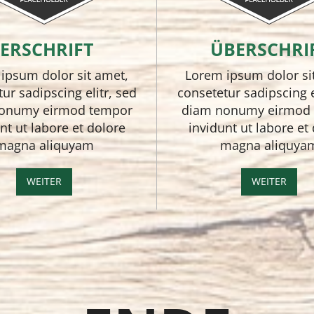
ERSCHRIFT
ÜBERSCHRI
ipsum dolor sit amet,
Lorem ipsum dolor si
ur sadipscing elitr, sed
consetetur sadipscing e
onumy eirmod tempor
diam nonumy eirmod
nt ut labore et dolore
invidunt ut labore et
magna aliquyam
magna aliquya
WEITER
WEITER