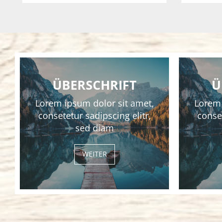
ÜBERSCHRIFT
Ü
Lorem ipsum dolor sit amet,
Lorem 
consetetur sadipscing elitr,
conset
sed diam
WEITER