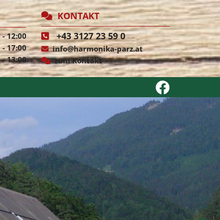
KONTAKT

+43 3127 23 59 0
 - 12:00

 - 17:00
info@harmonika-parz.at

 - 13:00
zum Kontakt
