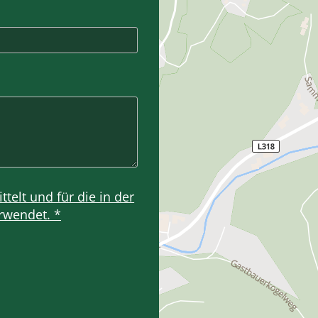
elt und für die in der
rwendet. *