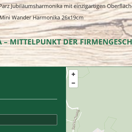
arz Jubiläumsharmonika mit einzigartigen Oberfläc
n Mini Wander Harmonika 26x19cm
A – MITTELPUNKT DER FIRMENGESC