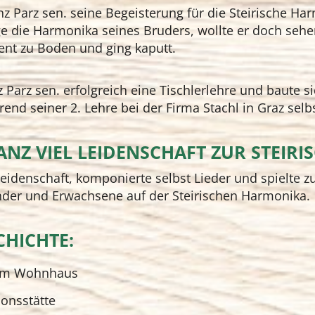
z Parz sen. seine Begeisterung für die Steirische H
e die Harmonika seines Bruders, wollte er doch sehen
ment zu Boden und ging kaputt.
z Parz sen. erfolgreich eine Tischlerlehre und baute s
end seiner 2. Lehre bei der Firma Stachl in Graz selbs
 GANZ VIEL LEIDENSCHAFT ZUR STEI
 Leidenschaft, komponierte selbst Lieder und spielte
inder und Erwachsene auf der Steirischen Harmonika.
HICHTE:
 im Wohnhaus
onsstätte