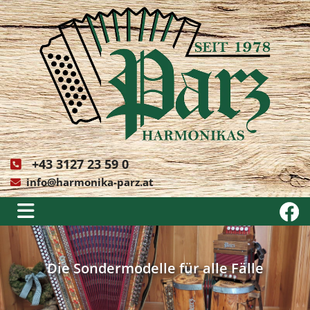
+43 3127 23 59 0

info@harmonika-parz.at

Die Sondermodelle für alle Fälle